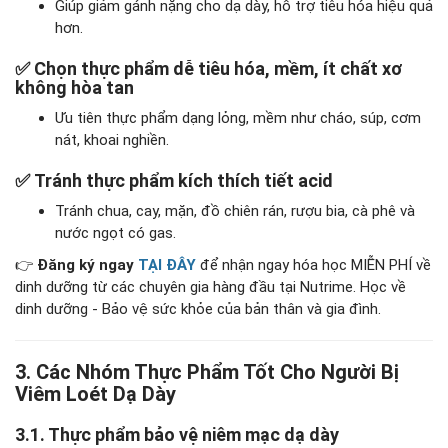
Giúp giảm gánh nặng cho dạ dày, hỗ trợ tiêu hóa hiệu quả
hơn.
✅
Chọn thực phẩm dễ tiêu hóa, mềm, ít chất xơ
không hòa tan
Ưu tiên thực phẩm dạng lỏng, mềm như cháo, súp, cơm
nát, khoai nghiền.
✅
Tránh thực phẩm kích thích tiết acid
Tránh chua, cay, mặn, đồ chiên rán, rượu bia, cà phê và
nước ngọt có gas.
👉
Đăng ký ngay
TẠI ĐÂY
để nhận ngay hóa học MIỄN PHÍ về
dinh dưỡng từ các chuyên gia hàng đầu tại Nutrime. Học về
dinh dưỡng - Bảo vệ sức khỏe của bản thân và gia đình.
3. Các Nhóm Thực Phẩm Tốt Cho Người Bị
Viêm Loét Dạ Dày
3.1. Thực phẩm bảo vệ niêm mạc dạ dày