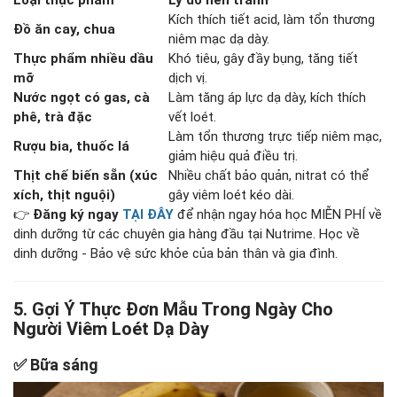
Loại thực phẩm
Lý do nên tránh
Kích thích tiết acid, làm tổn thương
Đồ ăn cay, chua
niêm mạc dạ dày.
Thực phẩm nhiều dầu
Khó tiêu, gây đầy bụng, tăng tiết
mỡ
dịch vị.
Nước ngọt có gas, cà
Làm tăng áp lực dạ dày, kích thích
phê, trà đặc
vết loét.
Làm tổn thương trực tiếp niêm mạc,
Rượu bia, thuốc lá
giảm hiệu quả điều trị.
Thịt chế biến sẵn (xúc
Nhiều chất bảo quản, nitrat có thể
xích, thịt nguội)
gây viêm loét kéo dài.
👉
Đăng ký ngay
TẠI ĐÂY
để nhận ngay hóa học MIỄN PHÍ về
dinh dưỡng từ các chuyên gia hàng đầu tại Nutrime. Học về
dinh dưỡng - Bảo vệ sức khỏe của bản thân và gia đình.
5. Gợi Ý Thực Đơn Mẫu Trong Ngày Cho
Người Viêm Loét Dạ Dày
✅
Bữa sáng