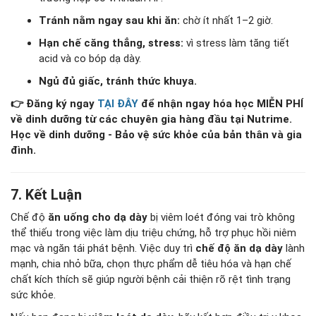
Tránh nằm ngay sau khi ăn:
chờ ít nhất 1–2 giờ.
Hạn chế căng thẳng, stress:
vì stress làm tăng tiết
acid và co bóp dạ dày.
Ngủ đủ giấc, tránh thức khuya.
👉 Đăng ký ngay
TẠI ĐÂY
để nhận ngay hóa học MIỄN PHÍ
về dinh dưỡng từ các chuyên gia hàng đầu tại Nutrime.
Học về dinh dưỡng - Bảo vệ sức khỏe của bản thân và gia
đình.
7. Kết Luận
Chế độ
ăn uống cho dạ dày
bị viêm loét đóng vai trò không
thể thiếu trong việc làm dịu triệu chứng, hỗ trợ phục hồi niêm
mạc và ngăn tái phát bệnh. Việc duy trì
chế độ ăn dạ dày
lành
mạnh, chia nhỏ bữa, chọn thực phẩm dễ tiêu hóa và hạn chế
chất kích thích sẽ giúp người bệnh cải thiện rõ rệt tình trạng
sức khỏe.