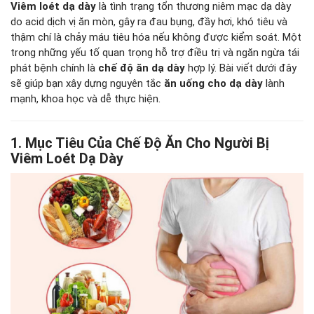
Viêm loét dạ dày
là tình trạng tổn thương niêm mạc dạ dày
do acid dịch vị ăn mòn, gây ra đau bụng, đầy hơi, khó tiêu và
thậm chí là chảy máu tiêu hóa nếu không được kiểm soát. Một
trong những yếu tố quan trọng hỗ trợ điều trị và ngăn ngừa tái
phát bệnh chính là
chế độ ăn dạ dày
hợp lý. Bài viết dưới đây
sẽ giúp bạn xây dựng nguyên tắc
ăn uống cho dạ dày
lành
mạnh, khoa học và dễ thực hiện.
1. Mục Tiêu Của Chế Độ Ăn Cho Người Bị
Viêm Loét Dạ Dày