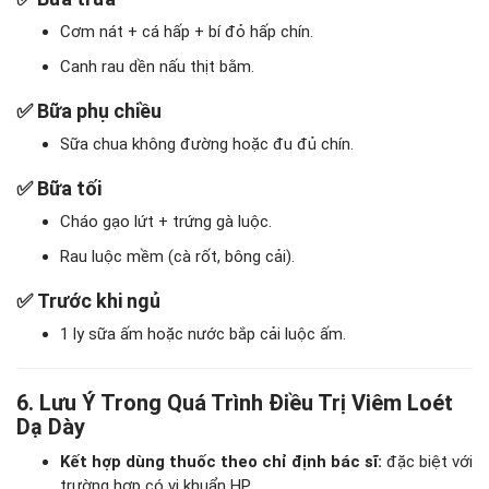
Cơm nát + cá hấp + bí đỏ hấp chín.
Canh rau dền nấu thịt bằm.
✅
Bữa phụ chiều
Sữa chua không đường hoặc đu đủ chín.
✅
Bữa tối
Cháo gạo lứt + trứng gà luộc.
Rau luộc mềm (cà rốt, bông cải).
✅
Trước khi ngủ
1 ly sữa ấm hoặc nước bắp cải luộc ấm.
6. Lưu Ý Trong Quá Trình Điều Trị Viêm Loét
Dạ Dày
Kết hợp dùng thuốc theo chỉ định bác sĩ:
đặc biệt với
trường hợp có vi khuẩn HP.