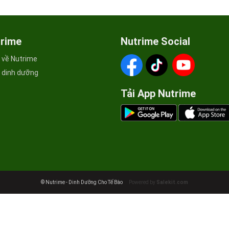
trime
Nutrime Social
u về Nutrime
c dinh dưỡng
Tải App Nutrime
© Nutrime - Dinh Dưỡng Cho Tế Bào
Powered by
Salekit.com