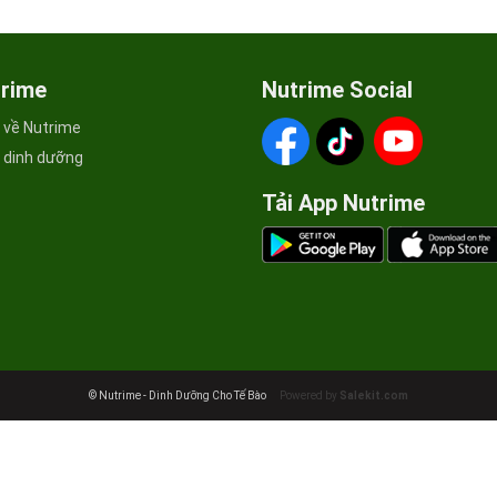
trime
Nutrime Social
u về Nutrime
c dinh dưỡng
Tải App Nutrime
© Nutrime - Dinh Dưỡng Cho Tế Bào
Powered by
Salekit.com